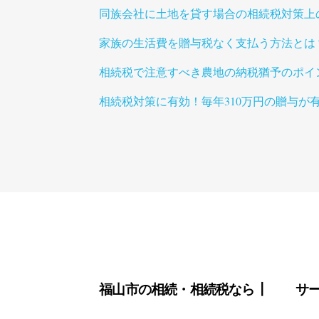
同族会社に土地を貸す場合の相続税対策上
家族の生活費を贈与税なく支払う方法とは
相続税で注意すべき農地の納税猶予のポイ
相続税対策に有効！毎年310万円の贈与が
Footer
福山市の相続・相続税なら┃
サ