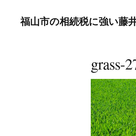
Skip
Skip
Skip
to
to
to
福山市の相続税に強い藤
primary
main
footer
navigation
content
grass-