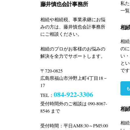
藤井慎也会計事務所
私た
一覧
相続や相続税、事業承継にお悩
相
みの方は、藤井慎也会計事務所
にご相談ください。
相続
のに
相続のプロがお客様のお悩みの
い・
解決を全力でサポートします。
とい
です
〒720-0825
広島県福山市沖野上町4丁目18－
17
084-922-3306
TEL：
受付時間外のご相談は 090-8067-
相
8546 まで
相続
受付時間：平日AM8:30～PM5:00
い、