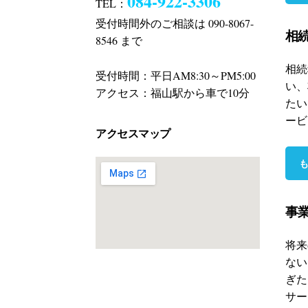
084-922-3306
TEL：
受付時間外のご相談は 090-8067-
相
8546 まで
相続
受付時間：平日AM8:30～PM5:00
い、
アクセス：福山駅から車で10分
たい
ービ
アクセスマップ
事
将来
ない
ぎた
サー