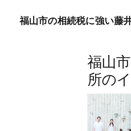
Skip
Skip
Skip
to
to
to
福山市の相続税に強い藤
primary
main
footer
navigation
content
福山市
所のイ