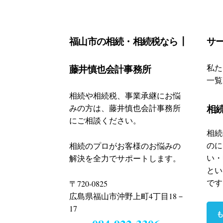
Footer
福山市の相続・相続税なら┃
サ
藤井慎也会計事務所
私た
一覧
相続や相続税、事業承継にお悩
相
みの方は、藤井慎也会計事務所
にご相談ください。
相続
のに
相続のプロがお客様のお悩みの
い・
解決を全力でサポートします。
とい
です
〒720-0825
広島県福山市沖野上町4丁目18－
17